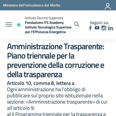
Vai ai contenuti
Vai al menu di navigazione
Vai al footer
Ministero dell'Istruzione e del Merito
Istituto Tecnico Superiore
Seguici su:
Fondazione ITS Academy
Istituto Tecnologico Superiore
per l'Efficienza Energetica
— Visita la pagina iniziale della scuola
Amministrazione Trasparente:
Piano triennale per la
prevenzione della corruzione e
della trasparenza
Articolo 10, comma 8, lettera a
Ogni amministrazione ha l’obbligo di
pubblicare sul proprio sito istituzionale nella
sezione: «Amministrazione trasparente» di cui
all’articolo 9:
a) il Programma triennale per la trasparenza e