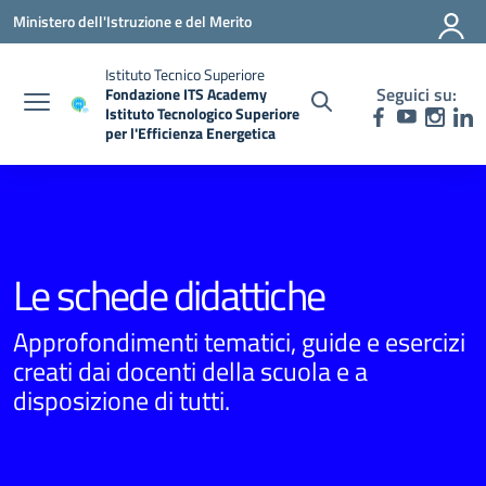
Vai ai contenuti
Vai al menu di navigazione
Vai al footer
Ministero dell'Istruzione e del Merito
Istituto Tecnico Superiore
Seguici su:
Fondazione ITS Academy
Istituto Tecnologico Superiore
per l'Efficienza Energetica
— Visita la pagina iniziale della scuola
Le schede didattiche
Approfondimenti tematici, guide e esercizi
creati dai docenti della scuola e a
disposizione di tutti.