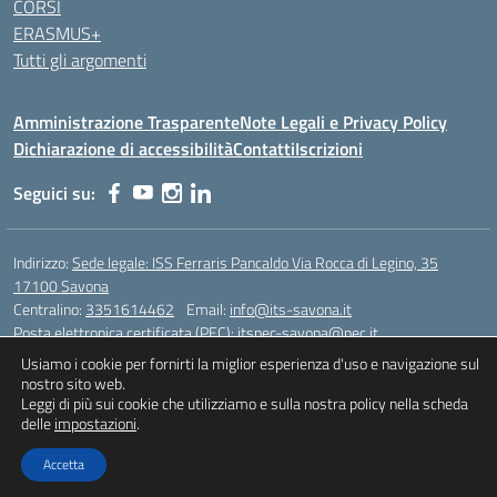
CORSI
ERASMUS+
Tutti gli argomenti
Amministrazione Trasparente
Note Legali e Privacy Policy
Dichiarazione di accessibilità
Contatti
Iscrizioni
Seguici su:
Indirizzo:
Sede legale: ISS Ferraris Pancaldo Via Rocca di Legino, 35
17100 Savona
Centralino:
3351614462
Email:
info@its-savona.it
Posta elettronica certificata (PEC):
itspec-savona@pec.it
Usiamo i cookie per fornirti la miglior esperienza d'uso e navigazione sul
nostro sito web.
Leggi di più sui cookie che utilizziamo e sulla nostra policy nella scheda
Idea e progetto di Designers Italia
delle
impostazioni
.
Accetta