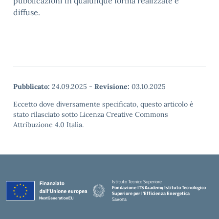
pubblicazioni in qualunque forma realizzate e
diffuse.
Pubblicato:
24.09.2025
-
Revisione:
03.10.2025
Eccetto dove diversamente specificato, questo articolo è
stato rilasciato sotto Licenza Creative Commons
Attribuzione 4.0 Italia.
Istituto Tecnico Superiore
Fondazione ITS Academy Istituto Tecnologico
Superiore per l'Efficienza Energetica
Savona
— Visita la pagina iniziale della scuola