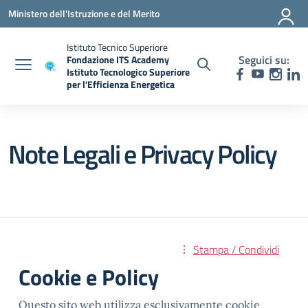
Vai ai contenuti
Vai al menu di navigazione
Vai al footer
Ministero dell'Istruzione e del Merito
Istituto Tecnico Superiore
Seguici su:
Fondazione ITS Academy
Istituto Tecnologico Superiore
per l'Efficienza Energetica
— Visita la pagina iniziale della scuola
Note Legali e Privacy Policy
Stampa / Condividi
Cookie e Policy
Questo sito web utilizza esclusivamente cookie