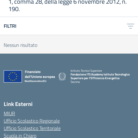
1, comma 28, della legge 6 novembre 2012, n.
190.
FILTRI
Nessun risultato
Istituto Tecnico Superiore
Fondazione ITS Academy Istituto Tecnologico
Superiore per l'Efficienza Energetica
Savona
— Visita la pagina iniziale della scuola
Link Esterni
MIUR
Ufficio Scolastico Regionale
Ufficio Scolastico Territoriale
Scuola in Chiaro