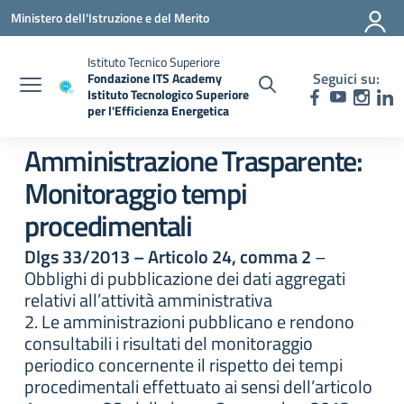
Vai ai contenuti
Vai al menu di navigazione
Vai al footer
Ministero dell'Istruzione e del Merito
Istituto Tecnico Superiore
Seguici su:
Fondazione ITS Academy
Istituto Tecnologico Superiore
per l'Efficienza Energetica
— Visita la pagina iniziale della scuola
Amministrazione Trasparente:
Monitoraggio tempi
procedimentali
Dlgs 33/2013 – Articolo 24, comma 2
–
Obblighi di pubblicazione dei dati aggregati
relativi all’attività amministrativa
2. Le amministrazioni pubblicano e rendono
consultabili i risultati del monitoraggio
periodico concernente il rispetto dei tempi
procedimentali effettuato ai sensi dell’articolo