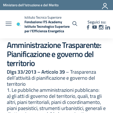
Vai ai contenuti
Vai al menu di navigazione
Vai al footer
Ministero dell'Istruzione e del Merito
Istituto Tecnico Superiore
Seguici su:
Fondazione ITS Academy
Istituto Tecnologico Superiore
per l'Efficienza Energetica
— Visita la pagina iniziale della scuola
Amministrazione Trasparente:
Pianificazione e governo del
territorio
Dlgs 33/2013 – Articolo 39
– Trasparenza
dell’attività di pianificazione e governo del
territorio
1. Le pubbliche amministrazioni pubblicano:
a) gli atti di governo del territorio, quali, tra gli
altri, piani territoriali, piani di coordinamento,
piani paesistici, strumenti urbanistici, generali e