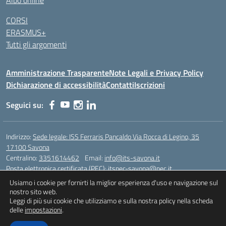
Albo online
CORSI
ERASMUS+
Tutti gli argomenti
Amministrazione Trasparente
Note Legali e Privacy Policy
Dichiarazione di accessibilità
Contatti
Iscrizioni
Seguici su:
Indirizzo:
Sede legale: ISS Ferraris Pancaldo Via Rocca di Legino, 35
17100 Savona
Centralino:
3351614462
Email:
info@its-savona.it
Posta elettronica certificata (PEC):
itspec-savona@pec.it
Usiamo i cookie per fornirti la miglior esperienza d'uso e navigazione sul
nostro sito web.
Leggi di più sui cookie che utilizziamo e sulla nostra policy nella scheda
Idea e progetto di Designers Italia
delle
impostazioni
.