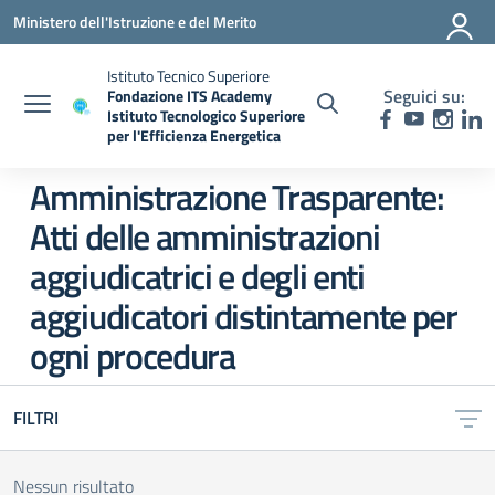
Vai ai contenuti
Vai al menu di navigazione
Vai al footer
Ministero dell'Istruzione e del Merito
Istituto Tecnico Superiore
Seguici su:
Fondazione ITS Academy
Istituto Tecnologico Superiore
per l'Efficienza Energetica
— Visita la pagina iniziale della scuola
Amministrazione Trasparente:
Atti delle amministrazioni
aggiudicatrici e degli enti
aggiudicatori distintamente per
ogni procedura
FILTRI
Nessun risultato