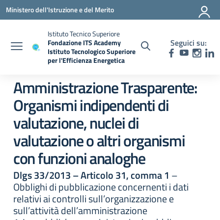
Vai ai contenuti
Vai al menu di navigazione
Vai al footer
Ministero dell'Istruzione e del Merito
Istituto Tecnico Superiore
Seguici su:
Fondazione ITS Academy
Istituto Tecnologico Superiore
per l'Efficienza Energetica
— Visita la pagina iniziale della scuola
Amministrazione Trasparente:
Organismi indipendenti di
valutazione, nuclei di
valutazione o altri organismi
con funzioni analoghe
Dlgs 33/2013 – Articolo 31, comma 1
–
Obblighi di pubblicazione concernenti i dati
relativi ai controlli sull’organizzazione e
sull’attività dell’amministrazione