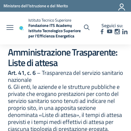
Vai ai contenuti
Vai al menu di navigazione
Vai al footer
Ministero dell'Istruzione e del Merito
Istituto Tecnico Superiore
Seguici su:
Fondazione ITS Academy
Istituto Tecnologico Superiore
per l'Efficienza Energetica
— Visita la pagina iniziale della scuola
Amministrazione Trasparente:
Liste di attesa
Art. 41, c. 6
– Trasparenza del servizio sanitario
nazionale
6. Gli enti, le aziende e le strutture pubbliche e
private che erogano prestazioni per conto del
servizio sanitario sono tenuti ad indicare nel
proprio sito, in una apposita sezione
denominata «Liste di attesa», il tempi di attesa
previsti e i tempi medi effettivi di attesa per
ciascuna tipologia di prestazione erogata.