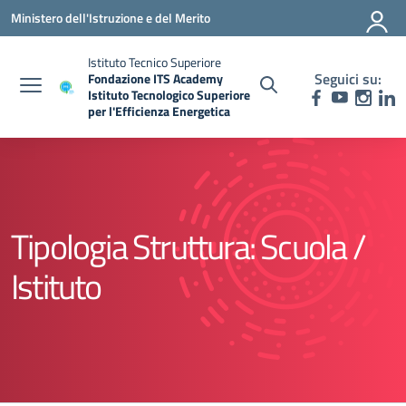
Vai ai contenuti
Vai al menu di navigazione
Vai al footer
Ministero dell'Istruzione e del Merito
Istituto Tecnico Superiore
Seguici su:
Fondazione ITS Academy
Istituto Tecnologico Superiore
per l'Efficienza Energetica
— Visita la pagina iniziale della scuola
Tipologia Struttura:
Scuola /
Istituto