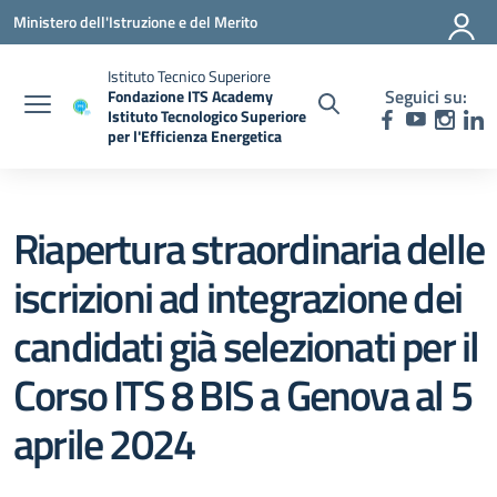
Vai ai contenuti
Vai al menu di navigazione
Vai al footer
Ministero dell'Istruzione e del Merito
Istituto Tecnico Superiore
Seguici su:
Fondazione ITS Academy
Istituto Tecnologico Superiore
per l'Efficienza Energetica
— Visita la pagina iniziale della scuola
Riapertura straordinaria delle
iscrizioni ad integrazione dei
candidati già selezionati per il
Corso ITS 8 BIS a Genova al 5
aprile 2024